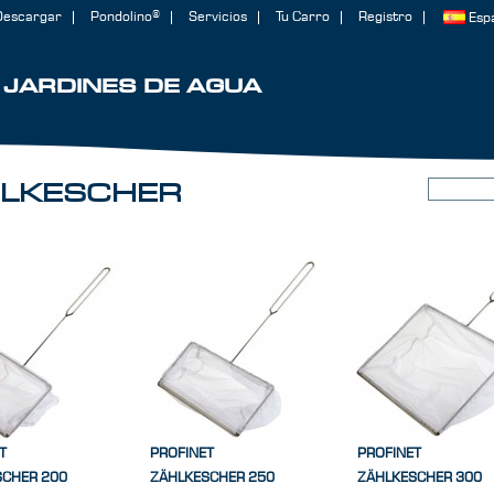
Descargar
Pondolino®
Servicios
Tu Carro
Registro
Esp
JARDINES DE AGUA
LKESCHER
T
PROFINET
PROFINET
SCHER 200
ZÄHLKESCHER 250
ZÄHLKESCHER 300