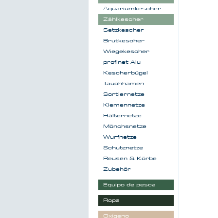
Aquariumkescher
Zählkescher
Setzkescher
Brutkescher
Wiegekescher
profinet Alu
Kescherbügel
Tauchhamen
Sortiernetze
Kiemennetze
Hälternetze
Mönchsnetze
Wurfnetze
Schutznetze
Reusen & Körbe
Zubehör
Equipo de pesca
Ropa
Oxígeno