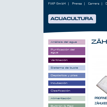
FIAP GmbH
Prensa
Carrera
ACUACULTURA
ZÄH
Análisis del agua
Purificación del
agua
Ventilación
Sistema de bucle
Depósitos y pilas
Incubación
Clasificación
PROFINE
Alimentación
ZÄHLKE
Buitrón & Red