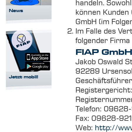
handeln. Sowohl
können Kunden (
News
GmbH (im Folgen
Im Falle des Ve
folgender Firma
FIAP GmbH
Jakob Oswald S
92289 Ursensol
Jetzt mobil!
Geschäftsführer
Registergerich
Registernumme
Telefon: 09628
Fax: 09628-92
Web:
http://www