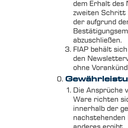
dem Erhalt des 
zweiten Schritt
der aufgrund d
Bestätigungsema
abzuschließen.
FIAP behält sich
den Newsletterv
ohne Vorankündi
Gewährleist
Die Ansprüche 
Ware richten si
innerhalb der ge
nachstehenden R
anderes ergibt.