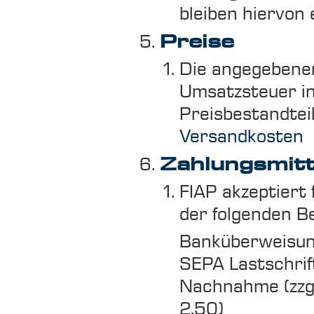
bleiben hiervon 
Preise
Die angegebenen
Umsatzsteuer in
Preisbestandte
Versandkosten
Zahlungsmitt
FIAP akzeptiert
der folgenden B
Banküberweisu
SEPA Lastschrif
Nachnahme (zzgl
2,50)