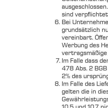
ausgeschlossen.
sind verpflichte
Bei Unternehmer
grundsätzlich n
vereinbart. Öff
Werbung des Her
vertragsmäßige 
Im Falle dass d
478 Abs. 2 BGB 
2% des ursprün
Im Falle des Li
gelten die in d
Gewährleistung
10.5 und 10.7 ni