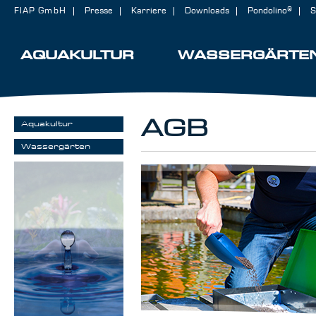
FIAP GmbH
Presse
Karriere
Downloads
Pondolino®
S
AQUAKULTUR
WASSERGÄRTE
AGB
Aquakultur
Wassergärten