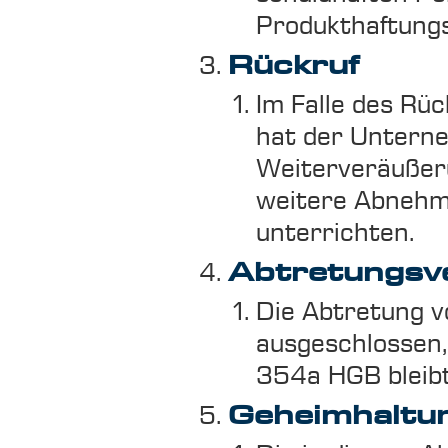
Produkthaftungs
Rückruf
Im Falle des Rü
hat der Unterne
Weiterveräußeru
weitere Abnehme
unterrichten.
Abtretungsv
Die Abtretung v
ausgeschlossen,
354a HGB bleibt
Geheimhaltu