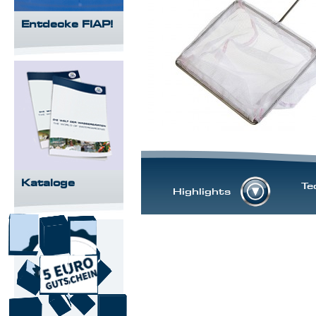
Entdecke FIAP!
Kataloge
Te
Highlights