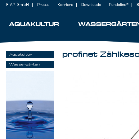
FIAP GmbH
Presse
Karriere
Downloads
Pondolino®
S
AQUAKULTUR
WASSERGÄRTE
profinet Zählkes
Aquakultur
Wassergärten