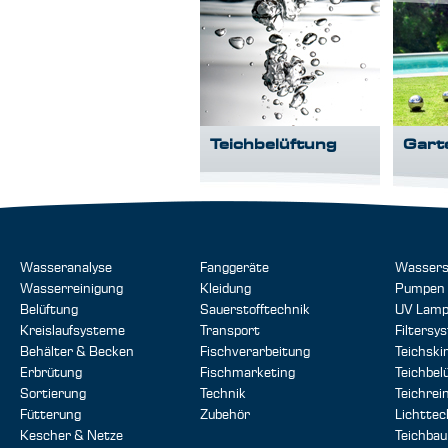
Teichbelüftung
Gart
Wasseranalyse
Fanggeräte
Wassers
Wasserreinigung
Kleidung
Pumpen
Belüftung
Sauerstofftechnik
UV Lam
Kreislaufsysteme
Transport
Filtersy
Behälter & Becken
Fischverarbeitung
Teichsk
Erbrütung
Fischmarketing
Teichbel
Sortierung
Technik
Teichrei
Fütterung
Zubehör
Lichttec
Kescher & Netze
Teichbau