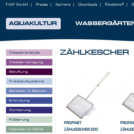
FIAP GmbH
Presse
Karriere
Downloads
Pondolino®
S
AQUAKULTUR
WASSERGÄRTE
ZÄHLKESCHER
Wasseranalyse
Wasserreinigung
Belüftung
Kreislaufsysteme
Behälter & Becken
Erbrütung
Sortierung
Fütterung
PROFINET
PROFIN
Kescher & Netze
ZÄHLKESCHER 200
ZÄHLKE