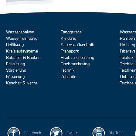
Wasseranalyse
Fanggeräte
Wassers
Wasserreinigung
Kleidung
Pumpen
Belüftung
Sauerstofftechnik
UV Lam
Kreislaufsysteme
Transport
Filtersy
Behälter & Becken
Fischverarbeitung
Teichsk
Erbrütung
Fischmarketing
Teichbel
Sortierung
Technik
Teichrei
Fütterung
Zubehör
Lichttec
Kescher & Netze
Teichbau
Facebook
Twitter
YouTube