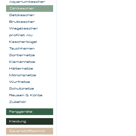
Aquariumkescher
Zählkescher
Setzkescher
Brutkescher
Wiegekescher
profinet Alu
Kescherbügel
Tauchhamen
Sortiernetze
Kiemennetze
Hälternetze
Mönchsnetze
Wurfnetze
Schutznetze
Reusen & Körbe
Zubehör
Fanggeräte
Kleidung
Sauerstofftechnik