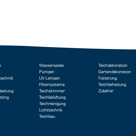
e
Wasserspiele
Teichdekoration
Pumpen
Gartendekoration
technik
UV Lampen
Fütterung
Filtersysteme
Teichbeheizung
beitung
Teichskimmer
Zubehör
eting
Teichbelüftung
Teichreinigung
Lichttechnik
Teichbau