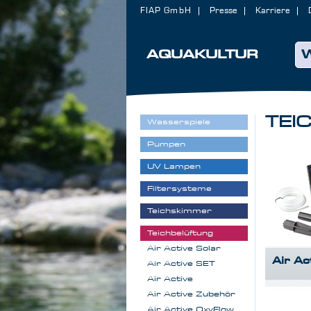
FIAP GmbH
Presse
Karriere
AQUAKULTUR
TEI
Wasserspiele
Pumpen
UV Lampen
Filtersysteme
Teichskimmer
Teichbelüftung
Air Active Solar
Air Ac
Air Active SET
Air Active
Air Active Zubehör
Air Active OxyFlow