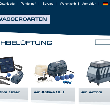
Downloads
Pondolino®
Service
Warenkorb
Anmelden
WASSERGÄRTEN
CHBELÜFTUNG
tive Solar
Air Active SET
Air Active