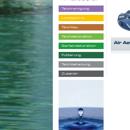
Teichreinigung
Lichttechnik
Teichbau
Teichdekoration
Air Ac
Gartendekoration
Fütterung
Teichbeheizung
Zubehör