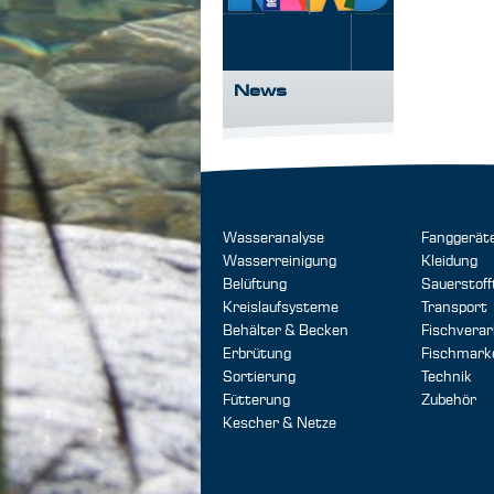
News
Wasseranalyse
Fanggerät
Wasserreinigung
Kleidung
Belüftung
Sauerstoff
Kreislaufsysteme
Transport
Behälter & Becken
Fischverar
Erbrütung
Fischmark
Sortierung
Technik
Fütterung
Zubehör
Kescher & Netze