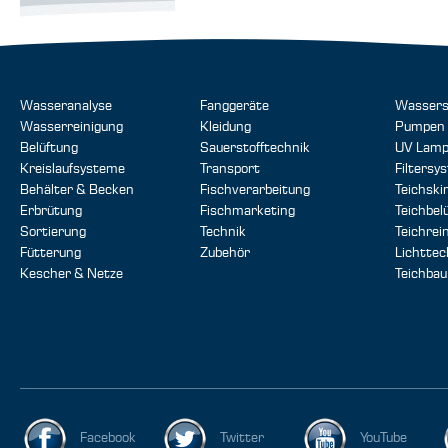
Wasseranalyse
Fanggeräte
Wassers
Wasserreinigung
Kleidung
Pumpen
Belüftung
Sauerstofftechnik
UV Lam
Kreislaufsysteme
Transport
Filtersy
Behälter & Becken
Fischverarbeitung
Teichsk
Erbrütung
Fischmarketing
Teichbel
Sortierung
Technik
Teichrei
Fütterung
Zubehör
Lichttec
Kescher & Netze
Teichbau
Facebook
Twitter
YouTube