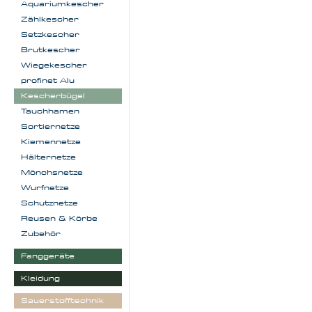
Aquariumkescher
Zählkescher
Setzkescher
Brutkescher
Wiegekescher
profinet Alu
Kescherbügel
Tauchhamen
Sortiernetze
Kiemennetze
Hälternetze
Mönchsnetze
Wurfnetze
Schutznetze
Reusen & Körbe
Zubehör
Fanggeräte
Kleidung
Sauerstofftechnik