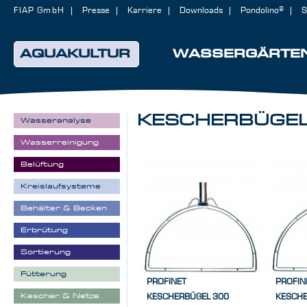
FIAP GmbH
Presse
Karriere
Downloads
Pondolino®
S
AQUAKULTUR
WASSERGÄRTE
KESCHERBÜGE
Wasseranalyse
Wasserreinigung
Belüftung
Kreislaufsysteme
Behälter & Becken
Erbrütung
Sortierung
Fütterung
PROFINET
PROFIN
Kescher & Netze
KESCHERBÜGEL 300
KESCHE