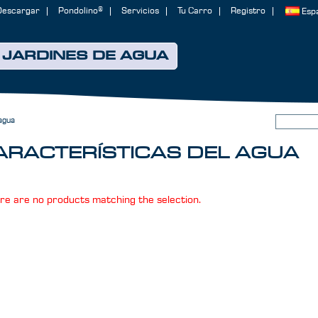
Descargar
Pondolino®
Servicios
Tu Carro
Registro
Esp
JARDINES DE AGUA
 agua
ARACTERÍSTICAS DEL AGUA
re are no products matching the selection.