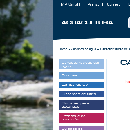
FIAP GmbH
Prensa
Carrera
ACUACULTURA
Home
Jardines de agua
Características del
●
●
C
Características del
agua
Bombas
The
Lámparas UV
Sistemas de filtro
Skimmer para
estanque
Estanque de
aireación
Cuidado del