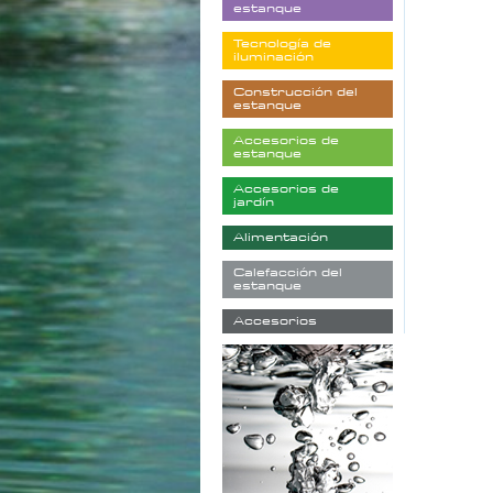
estanque
Tecnología de
iluminación
Construcción del
estanque
Accesorios de
estanque
Accesorios de
jardín
Alimentación
Calefacción del
estanque
Accesorios