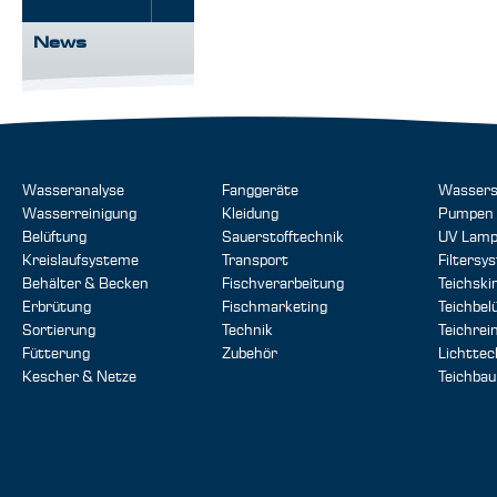
News
Wasseranalyse
Fanggeräte
Wassers
Wasserreinigung
Kleidung
Pumpen
Belüftung
Sauerstofftechnik
UV Lam
Kreislaufsysteme
Transport
Filtersy
Behälter & Becken
Fischverarbeitung
Teichsk
Erbrütung
Fischmarketing
Teichbel
Sortierung
Technik
Teichrei
Fütterung
Zubehör
Lichttec
Kescher & Netze
Teichbau