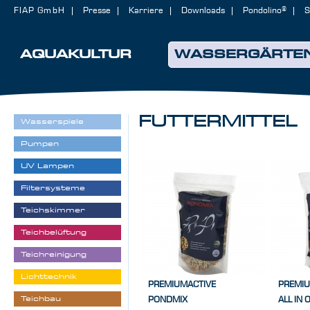
FIAP GmbH
Presse
Karriere
Downloads
Pondolino®
S
AQUAKULTUR
WASSERGÄRTE
FUTTERMITTEL
Wasserspiele
Pumpen
UV Lampen
Filtersysteme
Teichskimmer
Teichbelüftung
Teichreinigung
Lichttechnik
PREMIUMACTIVE
PREMIU
Teichbau
PONDMIX
ALL IN 