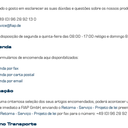
do o gosto em esclarecer as suas dúvidas e questões sobre os nossos pro
+49 (0) 96 28 92 13 0
vice@fiap.de
disposição de segunda a quinta-feira das 08:00 - 17:00 relógio e domingo 8
enda
formulários de encomenda aqui disponibilizados:
da por fax
da por carta postal
da por email
mação
uma criteriosa seleção dos seus artigos encomendados, poderá acontecer u
e imediato a FIAP GmbH, enviando o
Retorna - Serviço - Projeto de lei
preen
o
Retorna - Serviço - Projeto de lei
por fax para o número: +49 (0) 96 28 92
no Transporte