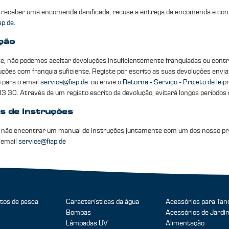
 receber uma encomenda danificada, recuse a entrega da encomenda e cont
ap.de
.
ção
te, não podemos aceitar devoluções insuficientemente franquiadas ou contr
uções com franquia suficiente. Registe por escrito as suas devoluções envi
 para o email
service@fiap.de
ou envie o
Retorna - Serviço - Projeto de lei
p
3 30. Através de um registo escrito da devolução, evitará longos períodos 
s de Instruções
 não encontrar um manual de instruções juntamente com um dos nosso pr
 email
service@fiap.de
tos de pesca
Características da água
Acessórios para Tan
Bombas
Acessórios de Jardi
Lâmpadas UV
Alimentação