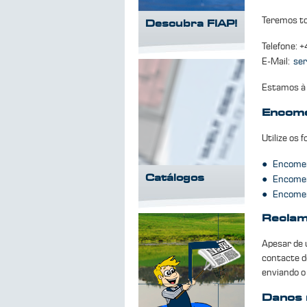
Teremos to
Descubra FIAP!
Telefone: 
E-Mail:
ser
Estamos à 
Encom
Utilize os 
●
Encomen
Catálogos
●
Encomen
●
Encomen
Recla
Apesar de 
contacte d
enviando 
Danos 