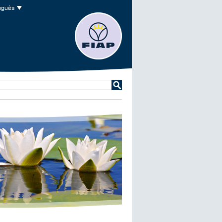
uguês