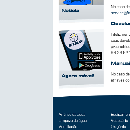
No caso de
Notícia
service@fi
Devolu
Infelizmen
suas devol
preenchido
96 28 92 1
Manuai
No caso de
Agora móvel!
através do
Análise da água
Equipamen
Limpeza da água
Vestuário
Ventilação
Oxigénio