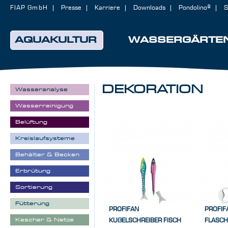
FIAP GmbH
Presse
Karriere
Downloads
Pondolino®
S
AQUAKULTUR
WASSERGÄRTE
DEKORATION
Wasseranalyse
Wasserreinigung
Belüftung
Kreislaufsysteme
Behälter & Becken
Erbrütung
Sortierung
Fütterung
PROFIFAN
PROFIF
Kescher & Netze
KUGELSCHREIBER FISCH
FLASCH