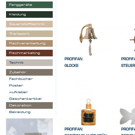
Fanggeräte
Kleidung
Sauerstofftechnik
Transport
Fischverarbeitung
Fischmarketing
PROFIFAN
PROFIF
Technik
GLOCKE
STEUE
Zubehör
Fachbücher
Poster
Aufkleber
Geschenkartikel
Dekoration
Bekleidung
PROFIFAN
PROFIF