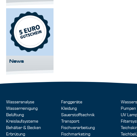
News
Wasseranalyse
Fanggeräte
Wassers
Wasserreinigung
Kleidung
Pumpen
Belüftung
Sauerstofftechnik
UV Lam
Kreislaufsysteme
Transport
Filtersy
Behälter & Becken
Fischverarbeitung
Teichsk
Erbrütung
Fischmarketing
Teichbel