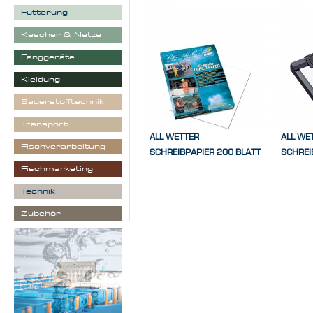
Fütterung
Kescher & Netze
Fanggeräte
Kleidung
Sauerstofftechnik
Transport
ALL WETTER
ALL WE
Fischverarbeitung
SCHREIBPAPIER 200 BLATT
SCHREI
Fischmarketing
Technik
Zubehör