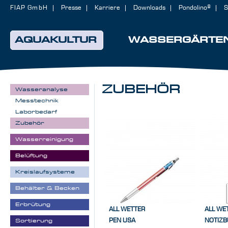
FIAP GmbH
Presse
Karriere
Downloads
Pondolino®
S
AQUAKULTUR
WASSERGÄRTE
ZUBEHÖR
Wasseranalyse
Messtechnik
Laborbedarf
Zubehör
Wasserreinigung
Belüftung
Kreislaufsysteme
Behälter & Becken
Erbrütung
ALL WETTER
ALL WE
PEN USA
NOTIZB
Sortierung