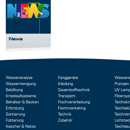
News
Wasseranalyse
Fanggeräte
Wassers
Wasserreinigung
Kleidung
Pumpen
Belüftung
Sauerstofftechnik
UV Lam
Kreislaufsysteme
Transport
Filtersy
Behälter & Becken
Fischverarbeitung
Teichsk
Erbrütung
Fischmarketing
Teichbel
Sortierung
Technik
Teichrei
Fütterung
Zubehör
Lichttec
Kescher & Netze
Teichbau