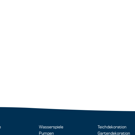
e
Wasserspiele
Teichdekoration
Pumpen
Gartendekoration