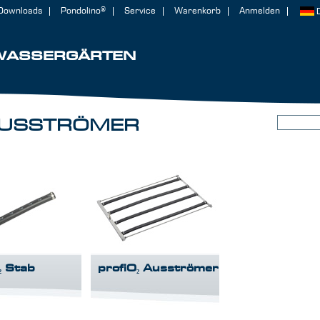
Downloads
Pondolino®
Service
Warenkorb
Anmelden
WASSERGÄRTEN
AUSSTRÖMER
₂ Stab
profiO₂ Ausströmer