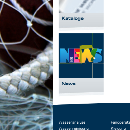
Kataloge
News
Wasseranalyse
Fanggerät
Wasserreinigung
Kleidung