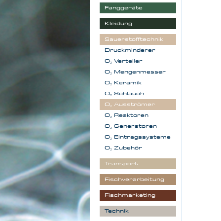
Fanggeräte
Kleidung
Sauerstofftechnik
Druckminderer
O₂ Verteiler
O₂ Mengenmesser
O₂ Keramik
O₂ Schlauch
O₂ Ausströmer
O₂ Reaktoren
O₂ Generatoren
O₂ Eintragssysteme
O₂ Zubehör
Transport
Fischverarbeitung
Fischmarketing
Technik