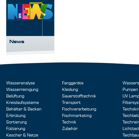
News
Wasseranalyse
Fanggeräte
Wassers
Wasserreinigung
Kleidung
Pumpen
Belüftung
Sauerstofftechnik
UV Lam
Kreislaufsysteme
Transport
Filtersy
Behälter & Becken
Fischverarbeitung
Teichsk
Erbrütung
Fischmarketing
Teichbel
Sortierung
Technik
Teichrei
Fütterung
Zubehör
Lichttec
Kescher & Netze
Teichbau