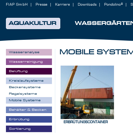
FIAP GmbH
Presse
Karriere
Downloads
Pondolino®
S
AQUAKULTUR
WASSERGÄRTE
MOBILE SYSTE
Wasseranalyse
Wasserreinigung
Belüftung
Kreislaufsysteme
Beckensysteme
Regalsysteme
Mobile Systeme
Behälter & Becken
Erbrütung
ERBRÜTUNGSCONTAINER
Sortierung