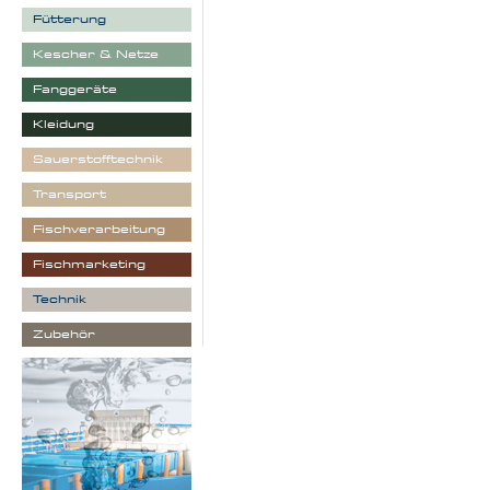
Fütterung
Kescher & Netze
Fanggeräte
Kleidung
Sauerstofftechnik
Transport
Fischverarbeitung
Fischmarketing
Technik
Zubehör