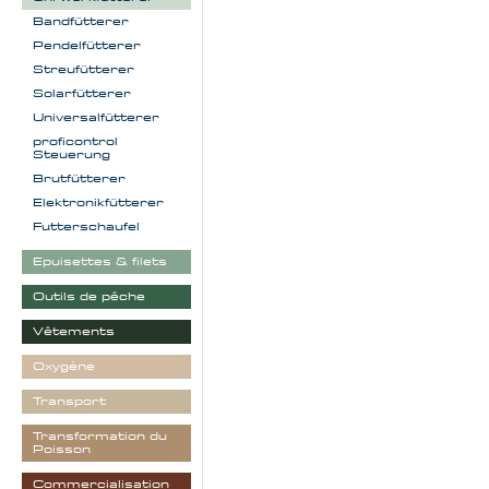
Bandfütterer
Pendelfütterer
Streufütterer
Solarfütterer
Universalfütterer
proficontrol
Steuerung
Brutfütterer
Elektronikfütterer
Futterschaufel
Epuisettes & filets
Outils de pêche
Vêtements
Oxygène
Transport
Transformation du
Poisson
Commercialisation