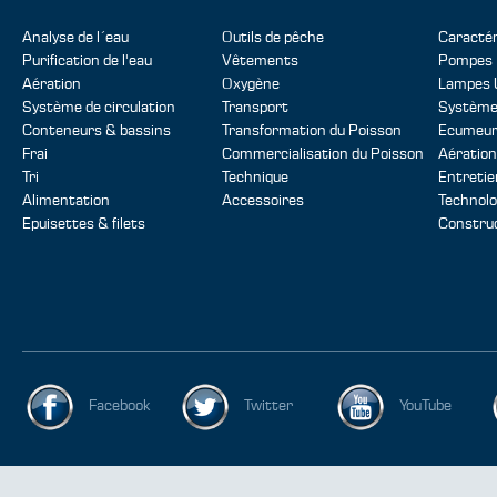
Analyse de l´eau
Outils de pêche
Caractér
Purification de l'eau
Vêtements
Pompes
Aération
Oxygène
Lampes 
Système de circulation
Transport
Systèmes
Conteneurs & bassins
Transformation du Poisson
Ecumeur
Frai
Commercialisation du Poisson
Aération
Tri
Technique
Entretie
Alimentation
Accessoires
Technolo
Epuisettes & filets
Construc
Facebook
Twitter
YouTube