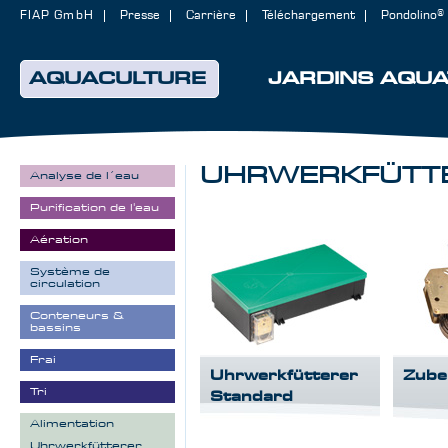
FIAP GmbH
Presse
Carrière
Téléchargement
Pondolino®
AQUACULTURE
JARDINS AQUA
UHRWERKFÜTT
Analyse de l´eau
Purification de l'eau
Aération
Système de
circulation
Conteneurs &
bassins
Frai
Uhrwerkfütterer
Zube
Tri
Standard
Alimentation
Uhrwerkfütterer