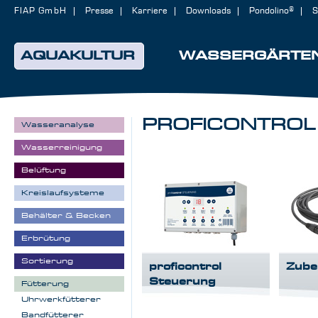
FIAP GmbH
Presse
Karriere
Downloads
Pondolino®
S
AQUAKULTUR
WASSERGÄRTE
PROFICONTROL
Wasseranalyse
Wasserreinigung
Belüftung
Kreislaufsysteme
Behälter & Becken
Erbrütung
Sortierung
proficontrol
Zube
Steuerung
Fütterung
Uhrwerkfütterer
Bandfütterer