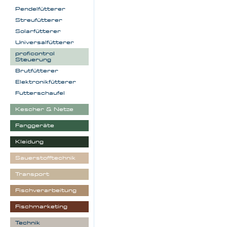
Pendelfütterer
Streufütterer
Solarfütterer
Universalfütterer
proficontrol
Steuerung
Brutfütterer
Elektronikfütterer
Futterschaufel
Kescher & Netze
Fanggeräte
Kleidung
Sauerstofftechnik
Transport
Fischverarbeitung
Fischmarketing
Technik