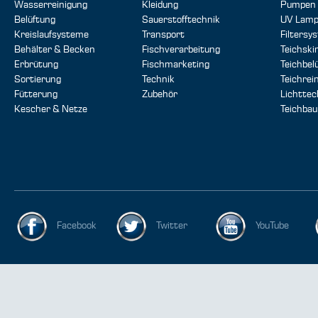
Wasserreinigung
Kleidung
Pumpen
Belüftung
Sauerstofftechnik
UV Lam
Kreislaufsysteme
Transport
Filtersy
Behälter & Becken
Fischverarbeitung
Teichsk
Erbrütung
Fischmarketing
Teichbel
Sortierung
Technik
Teichrei
Fütterung
Zubehör
Lichttec
Kescher & Netze
Teichbau
Facebook
Twitter
YouTube