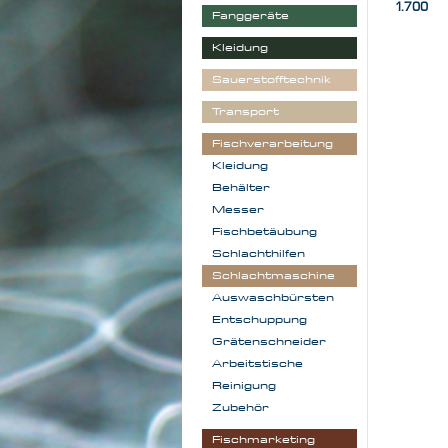
1.700
Fanggeräte
Kleidung
Sauerstofftechnik
Transport
Fischverarbeitung
Kleidung
Behälter
Messer
Fischbetäubung
Schlachthilfen
Schlachtmaschine
Auswaschbürsten
Entschuppung
Grätenschneider
Arbeitstische
Reinigung
Zubehör
Fischmarketing