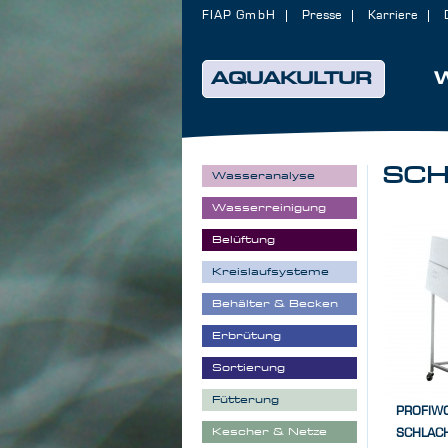
FIAP GmbH
Presse
Karriere
AQUAKULTUR
SCH
Wasseranalyse
Wasserreinigung
Belüftung
Kreislaufsysteme
Behälter & Becken
Erbrütung
Sortierung
Fütterung
PROFIW
Kescher & Netze
SCHLAC