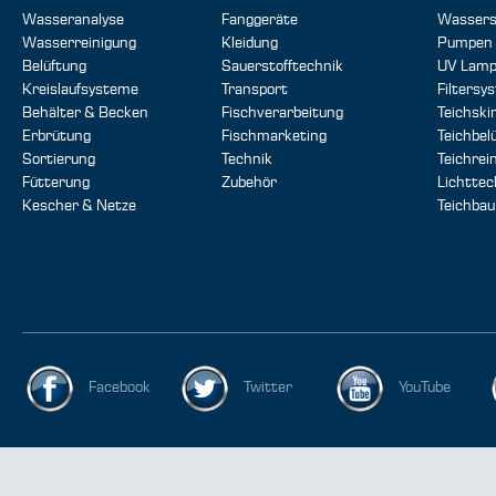
Wasseranalyse
Fanggeräte
Wassers
Wasserreinigung
Kleidung
Pumpen
Belüftung
Sauerstofftechnik
UV Lam
Kreislaufsysteme
Transport
Filtersy
Behälter & Becken
Fischverarbeitung
Teichsk
Erbrütung
Fischmarketing
Teichbel
Sortierung
Technik
Teichrei
Fütterung
Zubehör
Lichttec
Kescher & Netze
Teichbau
Facebook
Twitter
YouTube