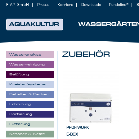
FIAP GmbH
Presse
Karriere
Downloads
Pondolino®
S
AQUAKULTUR
WASSERGÄRTE
ZUBEHÖR
Wasseranalyse
Wasserreinigung
Belüftung
Kreislaufsysteme
Behälter & Becken
Erbrütung
Sortierung
Fütterung
PROFIWORK
Kescher & Netze
E-BOX