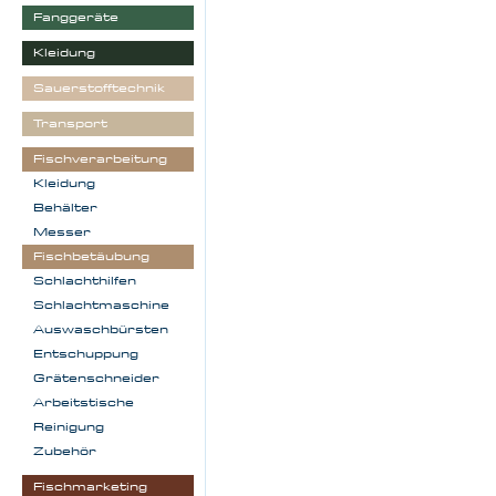
Fanggeräte
Kleidung
Sauerstofftechnik
Transport
Fischverarbeitung
Kleidung
Behälter
Messer
Fischbetäubung
Schlachthilfen
Schlachtmaschine
Auswaschbürsten
Entschuppung
Grätenschneider
Arbeitstische
Reinigung
Zubehör
Fischmarketing