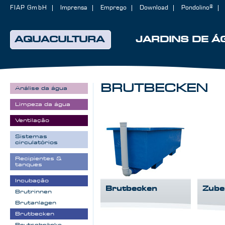
FIAP GmbH
Imprensa
Emprego
Download
Pondolino®
AQUACULTURA
JARDINS DE Á
BRUTBECKEN
Análise da água
Limpeza da água
Ventilação
Sistemas
circulatórios
Recipientes &
tanques
Incubação
Brutbecken
Zube
Brutrinnen
Brutanlagen
Brutbecken
Brutschränke