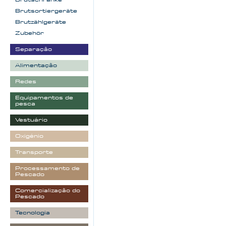
Brutsortiergeräte
Brutzählgeräte
Zubehör
Separação
Alimentação
Redes
Equipamentos de
pesca
Vestuário
Oxigénio
Transporte
Processamento de
Pescado
Comercialização do
Pescado
Tecnologia