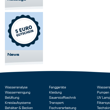
News
Wasseranalyse
Fanggeräte
Wassers
Wasserreinigung
Kleidung
Pumpen
Belüftung
Sauerstofftechnik
UV Lam
Kreislaufsysteme
Transport
Filtersy
Behälter & Becken
Fischverarbeitung
Teichsk