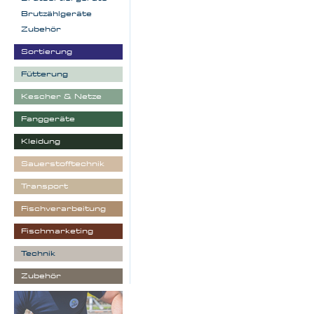
Brutzählgeräte
Zubehör
Sortierung
Fütterung
Kescher & Netze
Fanggeräte
Kleidung
Sauerstofftechnik
Transport
Fischverarbeitung
Fischmarketing
Technik
Zubehör