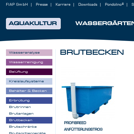
FIAP GmbH
Presse
Karriere
Downloads
Pondolino®
S
AQUAKULTUR
WASSERGÄRTE
BRUTBECKEN
Wasseranalyse
Wasserreinigung
Belüftung
Kreislaufsysteme
Behälter & Becken
Erbrütung
Brutrinnen
Brutanlagen
Brutbecken
PROFIBREED
Brutschränke
ANFÜTTERUNGSTROG
Brutsortiergeräte