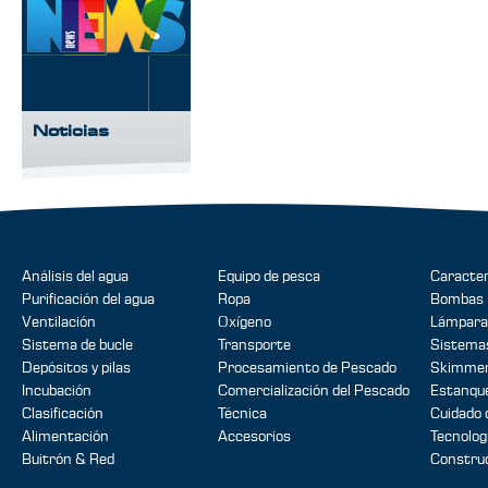
Noticias
Análisis del agua
Equipo de pesca
Caracter
Purificación del agua
Ropa
Bombas
Ventilación
Oxígeno
Lámpara
Sistema de bucle
Transporte
Sistemas
Depósitos y pilas
Procesamiento de Pescado
Skimmer
Incubación
Comercialización del Pescado
Estanque
Clasificación
Técnica
Cuidado 
Alimentación
Accesorios
Tecnolog
Buitrón & Red
Construc