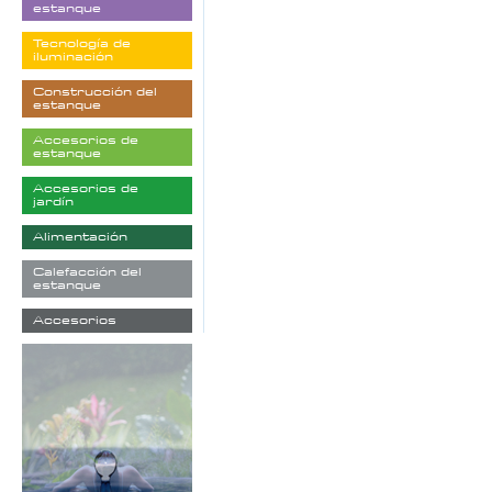
estanque
Tecnología de
iluminación
Construcción del
estanque
Accesorios de
estanque
Accesorios de
jardín
Alimentación
Calefacción del
estanque
Accesorios