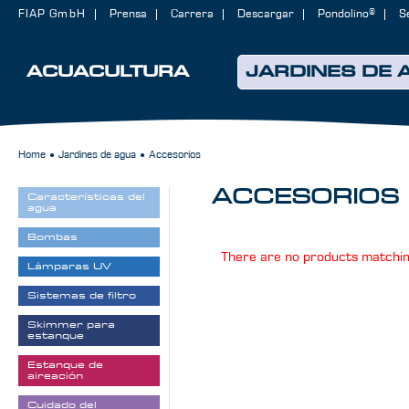
FIAP GmbH
Prensa
Carrera
Descargar
Pondolino®
S
ACUACULTURA
JARDINES DE 
Home
Jardines de agua
Accesorios
●
●
ACCESORIOS
Características del
agua
Bombas
There are no products matching
Lámparas UV
Sistemas de filtro
Skimmer para
estanque
Estanque de
aireación
Cuidado del