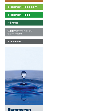
Tilbehør Hagedam
Tilbehør Hage
Fôring
Oppvarming av
dammen
Tilbehør
Sommeren