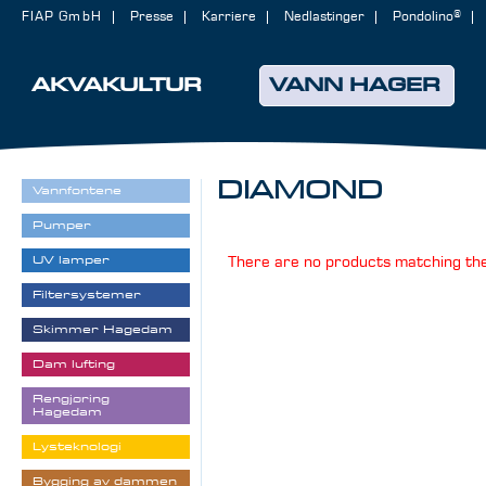
FIAP GmbH
Presse
Karriere
Nedlastinger
Pondolino®
AKVAKULTUR
VANN HAGER
DIAMOND
Vannfontene
Pumper
UV lamper
There are no products matching the
Filtersystemer
Skimmer Hagedam
Dam lufting
Rengjøring
Hagedam
Lysteknologi
Bygging av dammen