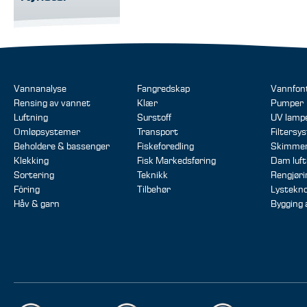
Vannanalyse
Fangredskap
Vannfon
Rensing av vannet
Klær
Pumper
Luftning
Surstoff
UV lamp
Omløpsystemer
Transport
Filtersy
Beholdere & bassenger
Fiskeforedling
Skimme
Klekking
Fisk Markedsføring
Dam luft
Sortering
Teknikk
Rengjør
Fôring
Tilbehør
Lystekno
Håv & garn
Bygging