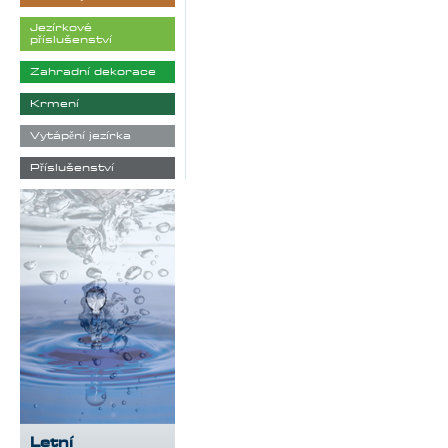
Jezírkové
příslušenství
Zahradní dekorace
Krmení
Vytápění jezírka
Příslušenství
Letní