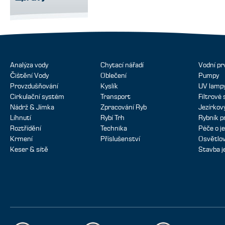
Analýza vody
Chytací nářadí
Vodní pr
Čištění Vody
Oblečení
Pumpy
Provzdušňování
Kyslík
UV lamp
Cirkulační systém
Transport
Filtrové
Nádrž & Jímka
Zpracování Ryb
Jezírko
Líhnutí
Rybí Trh
Rybník p
Roztřídění
Technika
Péče o je
Krmení
Příslušenství
Osvětlov
Keser & sítě
Stavba j