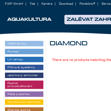
FIAP GmbH
Tisk
Kariéra
Download
Pondolino®
Servis
AQUAKULTURA
ZALÉVAT ZAH
DIAMOND
Vodní prvky
Pumpy
UV lampy
There are no products matching the
Filtrové systémy
Jezírkový skimmer
Rybník
provzdušňování
Péče o jezírko
Osvětlovací technika
Stavba jezírka