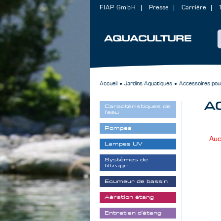
FIAP GmbH
Presse
Carrière
AQUACULTURE
Accueil
Jardins Aquatiques
Accessoires pou
●
●
A
Caractéristiques de
l'eau
Pompes
Auc
Lampes UV
Systèmes de
filtrage
Ecumeur de bassin
Aération étang
Entretien d'étang