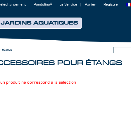
Téléchargement
Pondolino®
Le Service
Panier
Registre
JARDINS AQUATIQUES
r étangs
CCESSOIRES POUR ÉTANGS
un produit ne correspond à la sélection