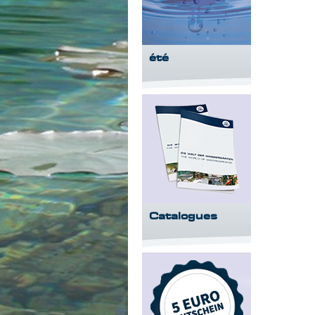
été
Catalogues