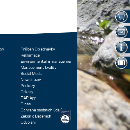
tví
Průběh Objednávky
Reklamace
Environmentální management
Management kvality
Social Media
Newsletter
Poukazy
Odkazy
FIAP App
O nás
Ochrana osobních údajů
Zákon o Bateriích
Odvolání