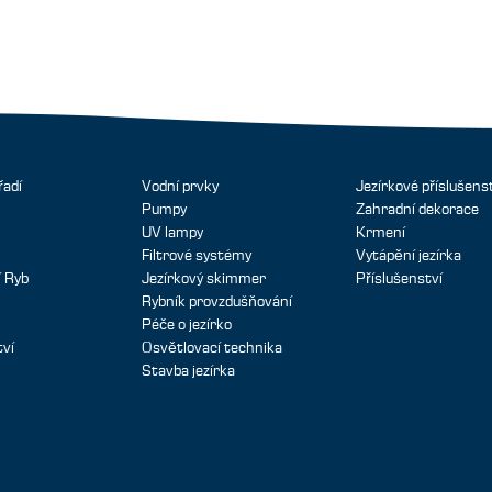
řadí
Vodní prvky
Jezírkové příslušens
Pumpy
Zahradní dekorace
UV lampy
Krmení
Filtrové systémy
Vytápění jezírka
 Ryb
Jezírkový skimmer
Příslušenství
Rybník provzdušňování
Péče o jezírko
tví
Osvětlovací technika
Stavba jezírka