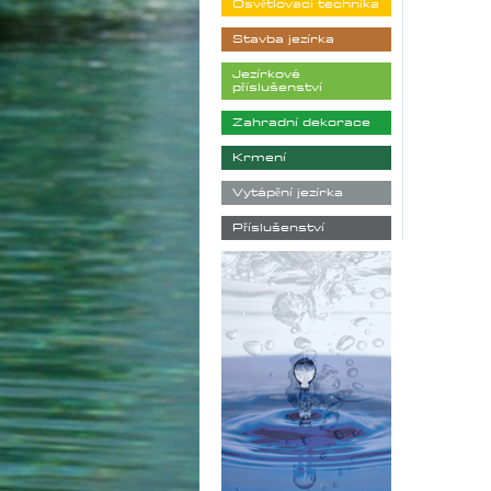
Osvětlovací technika
Stavba jezírka
Jezírkové
příslušenství
Zahradní dekorace
Krmení
Vytápění jezírka
Příslušenství