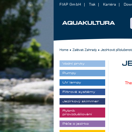
FIAP GmbH
Tisk
Kariéra
Dow
AQUAKULTURA
Home
Zalévat Zahrady
Jezírkové příslušenst
●
●
J
Vodní prvky
Pumpy
UV lampy
The
Filtrové systémy
Jezírkový skimmer
Rybník
provzdušňování
Péče o jezírko