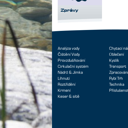
Zprávy
Analýza vody
Chytací ná
Čištění Vody
Oblečení
Provzdušňování
Kyslík
Cirkulační systém
Transport
Nádrž & Jímka
Zpracování
Líhnutí
Rybí Trh
Roztřídění
Technika
Krmení
Příslušens
Keser & sítě