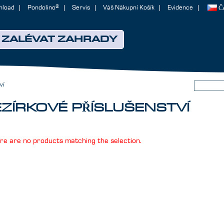
nload
Pondolino®
Servis
Váš Nákupní Košík
Evidence
Č
ZALÉVAT ZAHRADY
ví
EZÍRKOVÉ PŘÍSLUŠENSTVÍ
re are no products matching the selection.