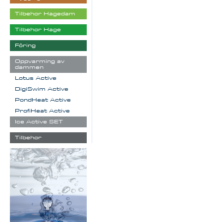
Tilbehør Hagedam
Tilbehør Hage
Fôring
Oppvarming av
dammen
Lotus Active
DigiSwim Active
PondHeat Active
ProfiHeat Active
Ice Active SET
Tilbehør