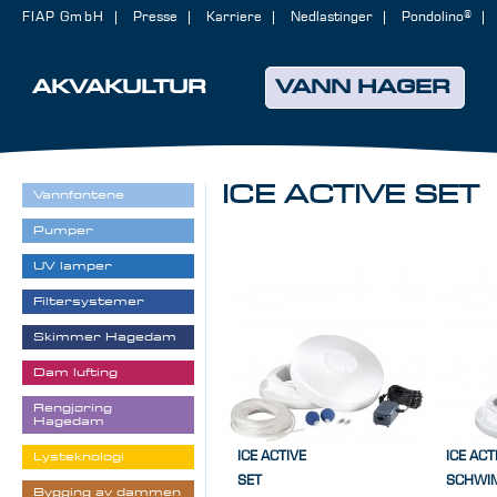
FIAP GmbH
Presse
Karriere
Nedlastinger
Pondolino®
AKVAKULTUR
VANN HAGER
ICE ACTIVE SET
Vannfontene
Pumper
UV lamper
Filtersystemer
Skimmer Hagedam
Dam lufting
Rengjøring
Hagedam
ICE ACTIVE
ICE ACT
Lysteknologi
SET
SCHWI
Bygging av dammen