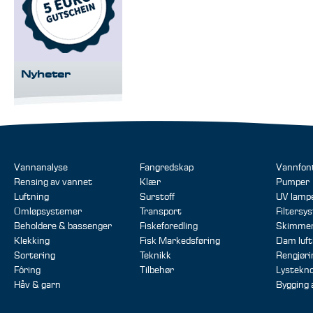
Nyheter
Vannanalyse
Fangredskap
Vannfon
Rensing av vannet
Klær
Pumper
Luftning
Surstoff
UV lamp
Omløpsystemer
Transport
Filtersy
Beholdere & bassenger
Fiskeforedling
Skimme
Klekking
Fisk Markedsføring
Dam luft
Sortering
Teknikk
Rengjør
Fôring
Tilbehør
Lystekno
Håv & garn
Bygging