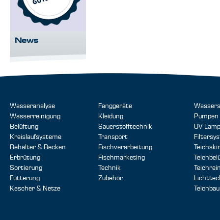
News
Wasseranalyse
Fanggeräte
Wassers
Wasserreinigung
Kleidung
Pumpen
Belüftung
Sauerstofftechnik
UV Lam
Kreislaufsysteme
Transport
Filtersy
Behälter & Becken
Fischverarbeitung
Teichsk
Erbrütung
Fischmarketing
Teichbel
Sortierung
Technik
Teichrei
Fütterung
Zubehör
Lichttec
Kescher & Netze
Teichbau