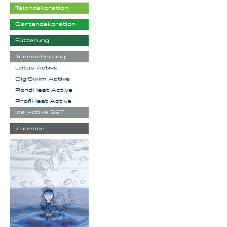
Teichdekoration
Gartendekoration
Fütterung
Teichbeheizung
Lotus Active
DigiSwim Active
PondHeat Active
ProfiHeat Active
Ice Active SET
Zubehör