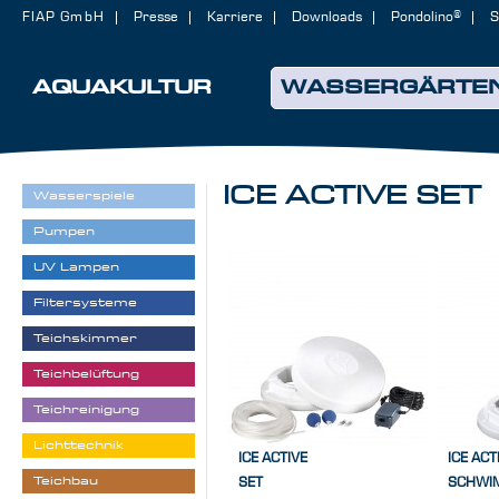
FIAP GmbH
Presse
Karriere
Downloads
Pondolino®
S
AQUAKULTUR
WASSERGÄRTE
ICE ACTIVE SET
Wasserspiele
Pumpen
UV Lampen
Filtersysteme
Teichskimmer
Teichbelüftung
Teichreinigung
Lichttechnik
ICE ACTIVE
ICE ACT
Teichbau
SET
SCHWI