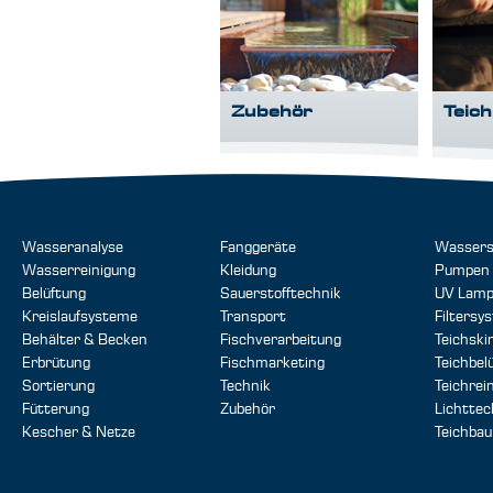
Zubehör
Teich
Wasseranalyse
Fanggeräte
Wassers
Wasserreinigung
Kleidung
Pumpen
Belüftung
Sauerstofftechnik
UV Lam
Kreislaufsysteme
Transport
Filtersy
Behälter & Becken
Fischverarbeitung
Teichsk
Erbrütung
Fischmarketing
Teichbel
Sortierung
Technik
Teichrei
Fütterung
Zubehör
Lichttec
Kescher & Netze
Teichbau