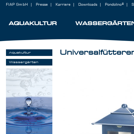
FIAP GmbH
Presse
Karriere
Downloads
Pondolino®
S
AQUAKULTUR
WASSERGÄRTE
Universalfüttere
Aquakultur
Wassergärten