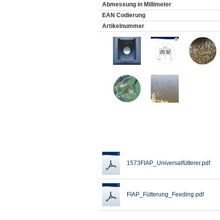
Abmessung in Millimeter
EAN Codierung
Artikelnummer
1573FIAP_Universalfütterer.pdf
FIAP_Fütterung_Feeding.pdf