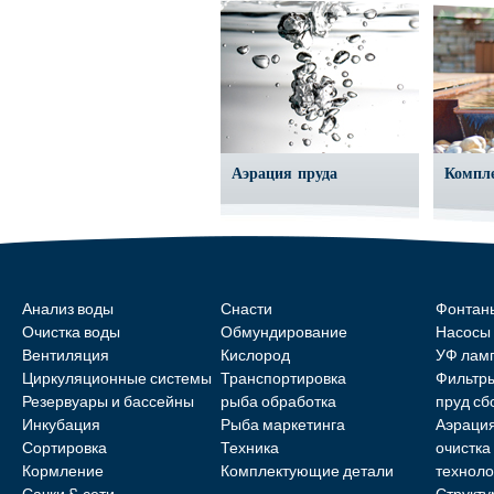
Аэрация пруда
Компл
Анализ воды
Снасти
Фонтан
Очистка воды
Обмундирование
Насосы
Вентиляция
Кислород
УФ лам
Циркуляционные системы
Транспортировка
Фильтр
Резервуары и бассейны
рыба обработка
пруд с
Инкубация
Рыба маркетинга
Аэрация
Сортировка
Техника
очистка
Кормление
Комплектующие детали
техноло