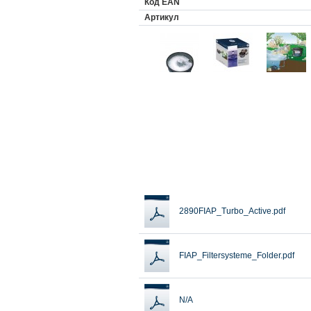
Код EAN
Aртикул
2890FIAP_Turbo_Active.pdf
FIAP_Filtersysteme_Folder.pdf
N/A