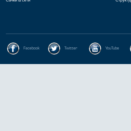
Сачки & сети
Структу
Facebook
Twitter
YouTube