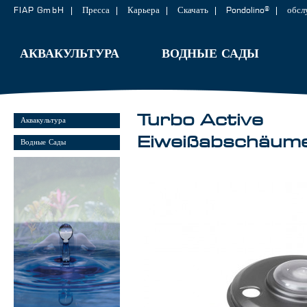
FIAP GmbH
Пресса
Карьера
Скачать
Pondolino®
обсл
АКВАКУЛЬТУРА
ВОДНЫЕ САДЫ
Turbo Active
Аквакультура
Eiweißabschäum
Водные Сады