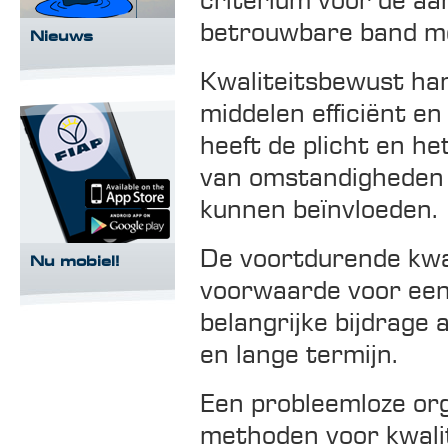
criterium voor de aa
betrouwbare band me
Nieuws
Kwaliteitsbewust ha
middelen efficiënt e
heeft de plicht en h
van omstandigheden d
kunnen beïnvloeden.
De voortdurende kwal
Nu mobiel!
voorwaarde voor een 
belangrijke bijdrage
en lange termijn.
Een probleemloze or
methoden voor kwali