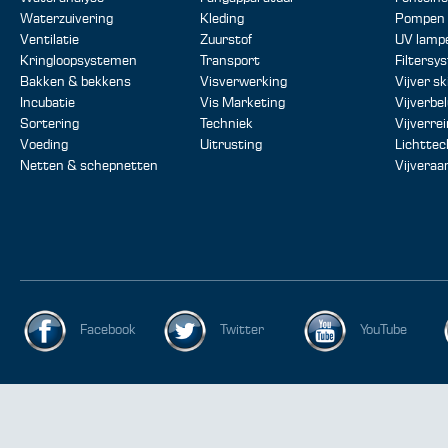
Waterzuivering
Kleding
Pompen
Ventilatie
Zuurstof
UV lamp
Kringloopsystemen
Transport
Filtersy
Bakken & bekkens
Visverwerking
Vijver s
Incubatie
Vis Marketing
Vijverbe
Sortering
Techniek
Vijverrei
Voeding
Uitrusting
Lichttec
Netten & schepnetten
Vijveraa
Facebook
Twitter
YouTube