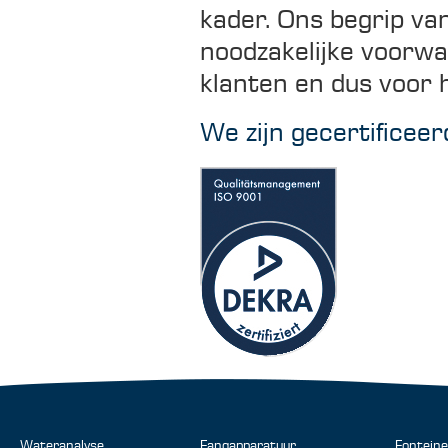
kader. Ons begrip van
noodzakelijke voorw
klanten en dus voor h
We zijn gecertificee
Wateranalyse
Fangapparatuur
Fontein