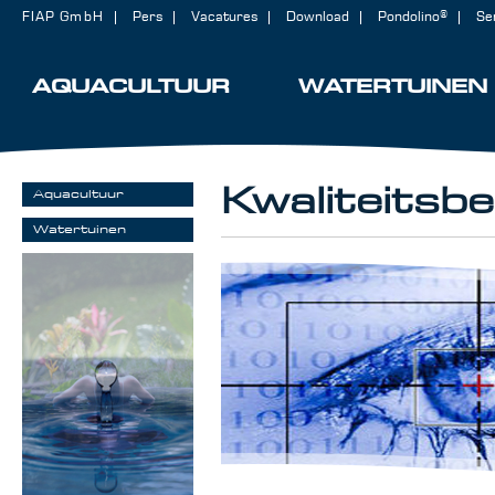
FIAP GmbH
Pers
Vacatures
Download
Pondolino®
Se
AQUACULTUUR
WATERTUINEN
Kwaliteitsb
Aquacultuur
Watertuinen