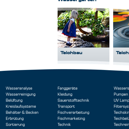
Wassergärten
Teichbau
Teic
Wasseranalyse
Fanggeräte
Wassers
Wasserreinigung
Kleidung
Pumpen
Belüftung
Sauerstofftechnik
UV Lam
Kreislaufsysteme
Transport
Filtersy
Behälter & Becken
Fischverarbeitung
Teichsk
Erbrütung
Fischmarketing
Teichbel
Sortierung
Technik
Teichrei