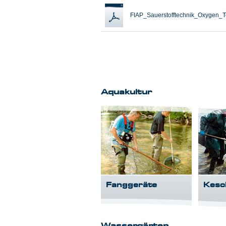
FIAP_Sauerstofftechnik_Oxygen_T
Aquakultur
Fanggeräte
Kesc