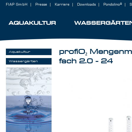
FIAP GmbH
Presse
Karriere
Downloads
Pondolino®
S
AQUAKULTUR
WASSERGÄRTE
profiO₂ Mengenme
Aquakultur
fach 2.0 - 24
Wassergärten