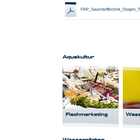
FIAP_Sauerstofftechnik_Oxygen_T
Aquakultur
Fischmarketing
Wass