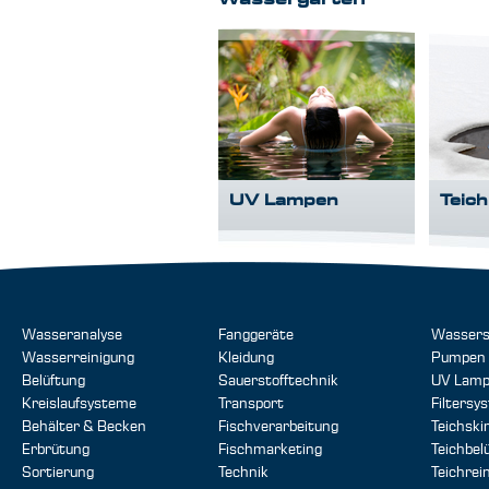
Wassergärten
UV Lampen
Teic
Wasseranalyse
Fanggeräte
Wassers
Wasserreinigung
Kleidung
Pumpen
Belüftung
Sauerstofftechnik
UV Lam
Kreislaufsysteme
Transport
Filtersy
Behälter & Becken
Fischverarbeitung
Teichsk
Erbrütung
Fischmarketing
Teichbel
Sortierung
Technik
Teichrei