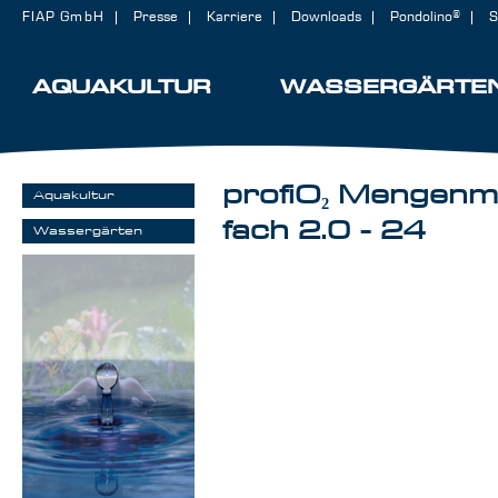
FIAP GmbH
Presse
Karriere
Downloads
Pondolino®
S
AQUAKULTUR
WASSERGÄRTE
profiO₂ Mengenme
Aquakultur
fach 2.0 - 24
Wassergärten