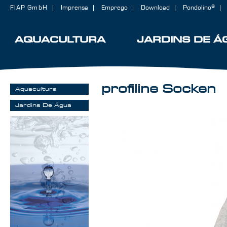
FIAP GmbH
Imprensa
Emprego
Download
Pondolino®
AQUACULTURA
JARDINS DE Á
profiline Socken
Aquacultura
Jardins De Água