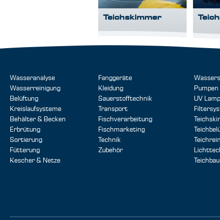
Teichskimmer
Teic
Wasseranalyse
Fanggeräte
Wassers
Wasserreinigung
Kleidung
Pumpen
Belüftung
Sauerstofftechnik
UV Lam
Kreislaufsysteme
Transport
Filtersy
Behälter & Becken
Fischverarbeitung
Teichsk
Erbrütung
Fischmarketing
Teichbel
Sortierung
Technik
Teichrei
Fütterung
Zubehör
Lichttec
Kescher & Netze
Teichbau