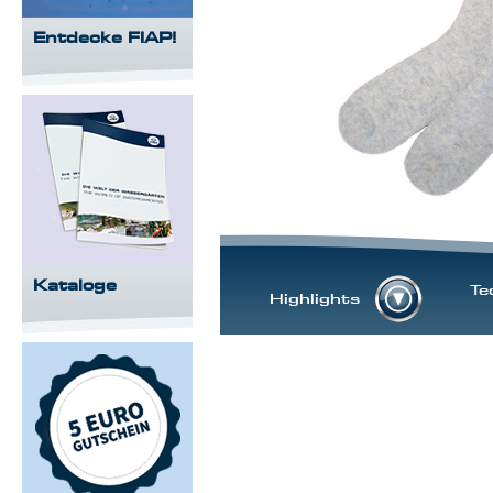
Entdecke FIAP!
Kataloge
Te
Highlights