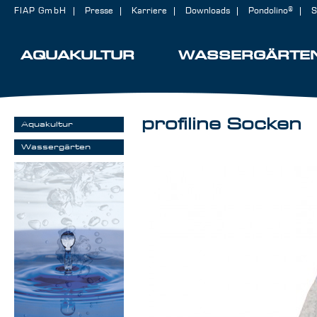
FIAP GmbH
Presse
Karriere
Downloads
Pondolino®
S
AQUAKULTUR
WASSERGÄRTE
profiline Socken
Aquakultur
Wassergärten