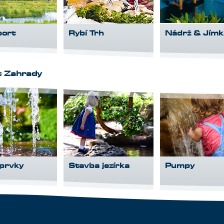
port
Rybí Trh
Nádrž & Jímk
t Zahrady
 prvky
Stavba jezírka
Pumpy