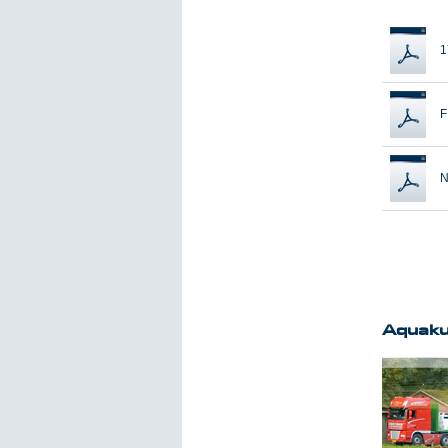
1
F
N
Aquaku