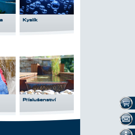
a
Kyslík
Příslušenství