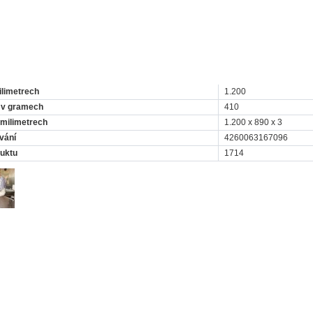
ilimetrech
1.200
 v gramech
410
milimetrech
1.200 x 890 x 3
vání
4260063167096
duktu
1714