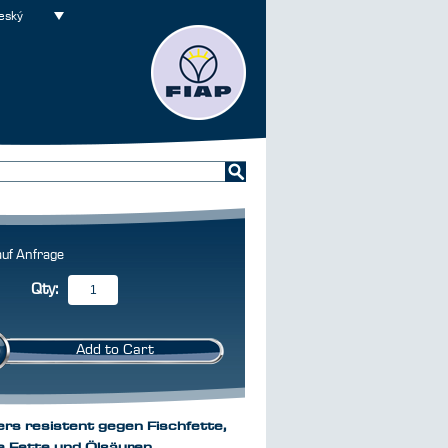
eský
Qty:
Add to Cart
rs resistent gegen Fischfette,
he Fette und Ölsäuren