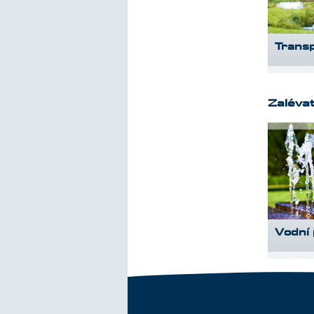
Trans
Zaléva
Vodní