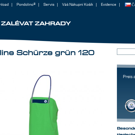
nload
Pondolino®
Servis
Váš Nákupní Košík
Evidence
Č
ZALÉVAT ZAHRADY
iline Schürze grün 120
Besonde
tierisc