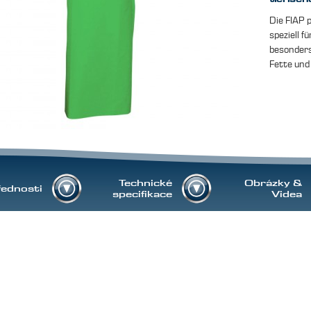
Die FIAP 
speziell f
besonders
Fette und
Technické
Obrázky &
řednosti
specifikace
Videa