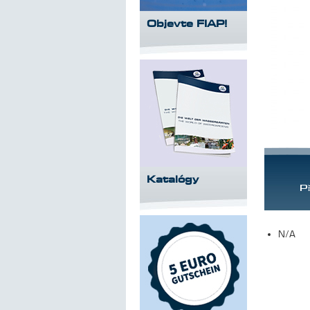
Objevte FIAP!
Katalógy
P
N/A