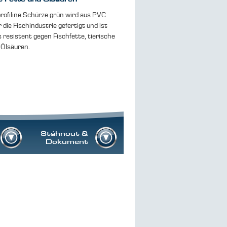
profiline Schürze grün wird aus PVC
ür die Fischindustrie gefertigt und ist
 resistent gegen Fischfette, tierische
 Ölsäuren.
Stáhnout &
Dokument