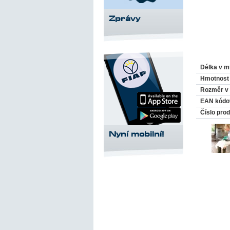
Zprávy
Délka v m
Hmotnost
Rozměr v 
EAN kódo
Číslo pro
Nyní mobilní!