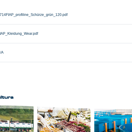
714FIAP_profiline_Schürze_grün_120.pdf
IAP_Kleidung_Wear.pdf
/A
ltura