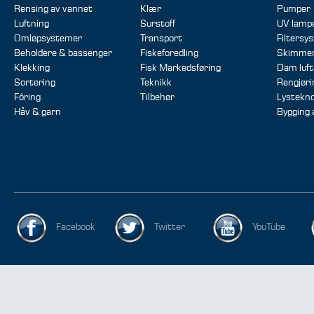
Rensing av vannet
Klær
Pumper
Luftning
Surstoff
UV lamp
Omløpsystemer
Transport
Filtersy
Beholdere & bassenger
Fiskeforedling
Skimme
Klekking
Fisk Markedsføring
Dam luft
Sortering
Teknikk
Rengjør
Fôring
Tilbehør
Lystekno
Håv & garn
Bygging
Facebook
Twitter
YouTube