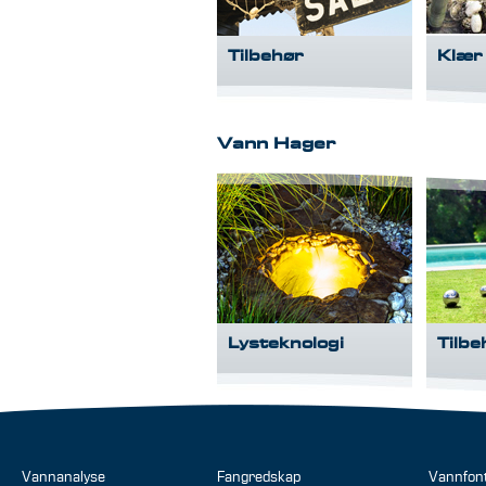
Tilbehør
Klær
Vann Hager
Lysteknologi
Tilb
Vannanalyse
Fangredskap
Vannfon