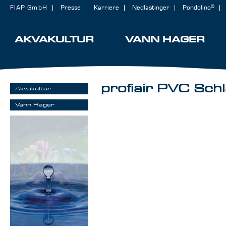
FIAP GmbH
Presse
Karriere
Nedlastinger
Pondolino®
AKVAKULTUR
VANN HAGER
profiair PVC Sch
Akvakultur
Vann Hager