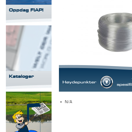
Oppdag FIAP!
Kataloger
Høydepunkter
spesif
N/A