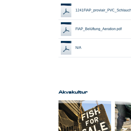
1241FIAP_proviair_PVC_Schlauch
FIAP_Belüftung_Aeration.pdf
N/A
Akvakultur