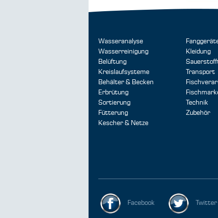
Wasseranalyse
Fanggerät
Wasserreinigung
Kleidung
Belüftung
Sauerstoff
Kreislaufsysteme
Transport
Behälter & Becken
Fischverar
Erbrütung
Fischmark
Sortierung
Technik
Fütterung
Zubehör
Kescher & Netze
Facebook
Twitter