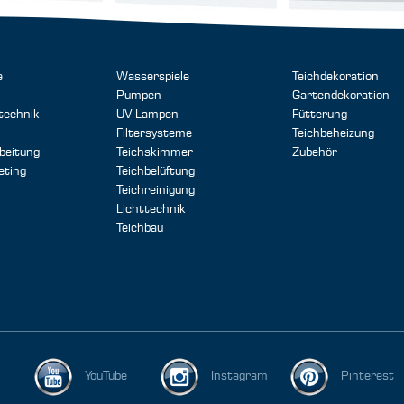
e
Wasserspiele
Teichdekoration
Pumpen
Gartendekoration
technik
UV Lampen
Fütterung
Filtersysteme
Teichbeheizung
beitung
Teichskimmer
Zubehör
eting
Teichbelüftung
Teichreinigung
Lichttechnik
Teichbau
YouTube
Instagram
Pinterest