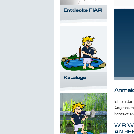
Entdecke FIAP!
Kataloge
Anmel
Ich bin da
Angeboten 
kontaktier
WIR W
ANGE