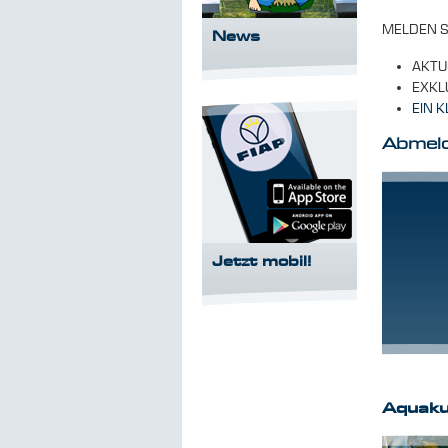
MELDEN S
News
AKTU
EXKL
EIN 
Abmel
Jetzt mobil!
Aquaku