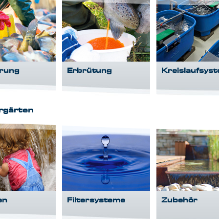
erung
Erbrütung
Kreislaufsys
rgärten
en
Filtersysteme
Zubehör