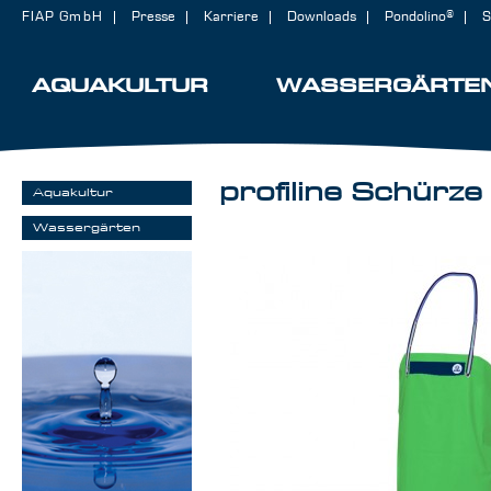
FIAP GmbH
Presse
Karriere
Downloads
Pondolino®
S
AQUAKULTUR
WASSERGÄRTE
profiline Schürze
Aquakultur
Wassergärten