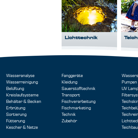
Lichttechnik
Teic
Wasseranalyse
Fanggeräte
Wassers
Wasserreinigung
Kleidung
Pumpen
Belüftung
Sauerstofftechnik
UV Lam
Kreislaufsysteme
Transport
Filtersy
Behälter & Becken
Fischverarbeitung
Teichsk
Erbrütung
Fischmarketing
Teichbel
Sortierung
Technik
Teichrei
Fütterung
Zubehör
Lichttec
Kescher & Netze
Teichbau