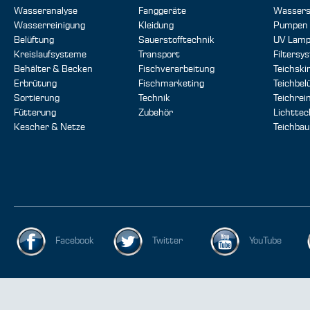
Wasseranalyse
Fanggeräte
Wassers
Wasserreinigung
Kleidung
Pumpen
Belüftung
Sauerstofftechnik
UV Lam
Kreislaufsysteme
Transport
Filtersy
Behälter & Becken
Fischverarbeitung
Teichsk
Erbrütung
Fischmarketing
Teichbel
Sortierung
Technik
Teichrei
Fütterung
Zubehör
Lichttec
Kescher & Netze
Teichbau
Facebook
Twitter
YouTube