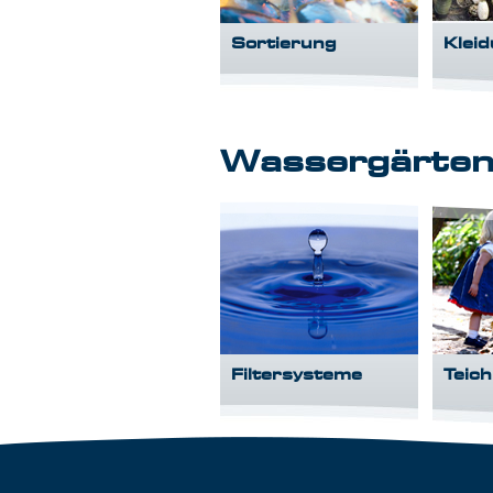
Sortierung
Klei
Wassergärte
Filtersysteme
Teic