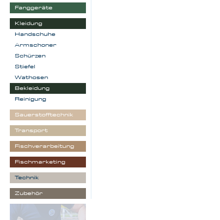
Fanggeräte
Kleidung
Handschuhe
Armschoner
Schürzen
Stiefel
Wathosen
Bekleidung
Reinigung
Sauerstofftechnik
Transport
Fischverarbeitung
Fischmarketing
Technik
Zubehör