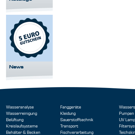
News
Wasseranalyse
Fanggeräte
Wassers
Wasserreinigung
Kleidung
Pumpen
Belüftung
Sauerstofftechnik
UV Lam
Kreislaufsysteme
Transport
Filtersy
Behälter & Becken
Fischverarbeitung
Teichsk