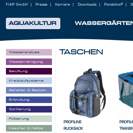
FIAP GmbH
Presse
Karriere
Downloads
Pondolino®
S
AQUAKULTUR
WASSERGÄRTE
TASCHEN
Wasseranalyse
Wasserreinigung
Belüftung
Kreislaufsysteme
Behälter & Becken
Erbrütung
Sortierung
Fütterung
PROFILINE
PROFIL
Kescher & Netze
RUCKSACK
TRANS