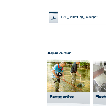
FIAP_Belueftung_Folder.pdf
Aquakultur
Fanggeräte
Fisc