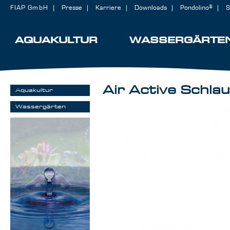
FIAP GmbH
Presse
Karriere
Downloads
Pondolino®
S
AQUAKULTUR
WASSERGÄRTE
Air Active Schla
Aquakultur
Wassergärten