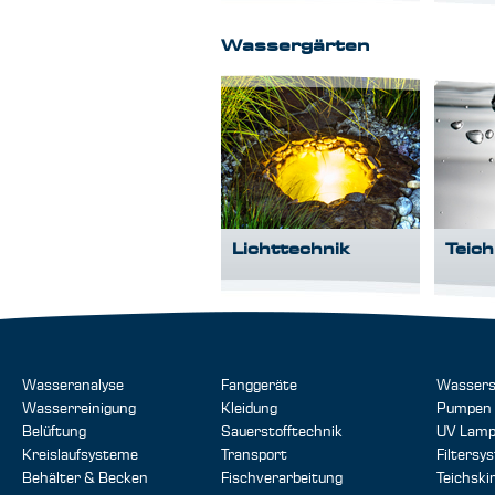
Wassergärten
Lichttechnik
Teic
Wasseranalyse
Fanggeräte
Wassers
Wasserreinigung
Kleidung
Pumpen
Belüftung
Sauerstofftechnik
UV Lam
Kreislaufsysteme
Transport
Filtersy
Behälter & Becken
Fischverarbeitung
Teichsk