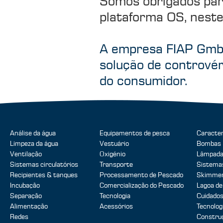
Somos obrigados para
plataforma OS, neste
A empresa FIAP GmbH
solução de controvér
do consumidor.
Análise da água
Equipamentos de pesca
Caracter
Limpeza da água
Vestuário
Bombas
Ventilação
Oxigénio
Lâmpada
Sistemas circulatórios
Transporte
Sistemas
Recipientes & tanques
Processamento de Pescado
Skimmer
Incubação
Comercialização do Pescado
Lagoa de
Separação
Tecnologia
Cuidados
Alimentação
Acessórios
Tecnolog
Redes
Construç