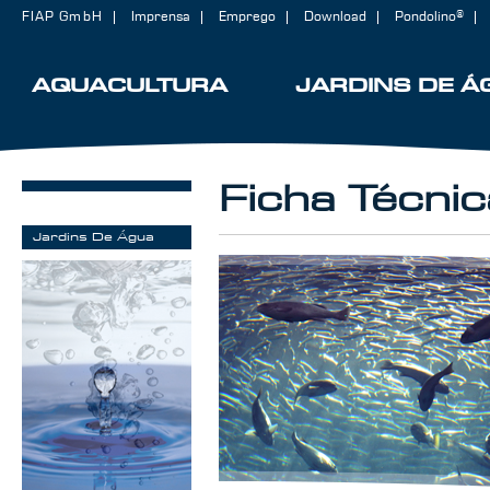
FIAP GmbH
Imprensa
Emprego
Download
Pondolino®
AQUACULTURA
JARDINS DE Á
Ficha Técnic
AQUACULTURA
Jardins De Água