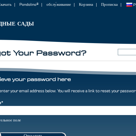
качать
Pondolino®
обслу́живание
Корзина
Прописка
P
ДНЫЕ САДЫ
got Your Password?
ieve your password here
enter your email address below. You will receive a link to reset your passwor
л
*
тельное поле