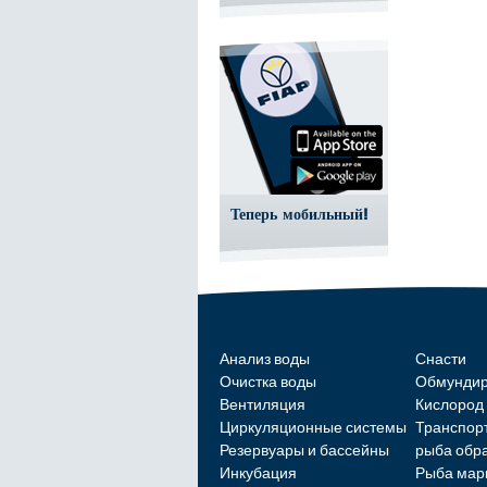
Теперь мобильный!
Анализ воды
Снасти
Очистка воды
Обмундир
Вентиляция
Кислород
Циркуляционные системы
Транспор
Резервуары и бассейны
рыба обр
Инкубация
Рыба мар