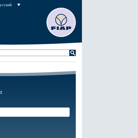
усский
d.