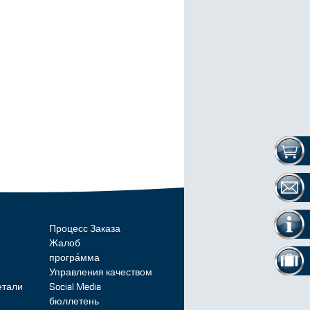
Процесс Заказа
Жалоб
програ́мма
Управления качеством
етали
Social Media
бюллетень