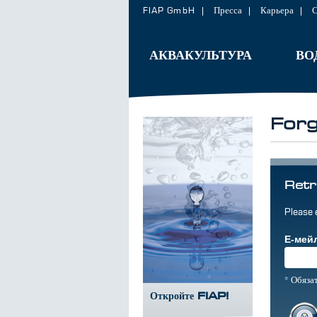
FIAP GmbH
Пресса
Карьера
С
АКВАКУЛЬТУРА
ВО
For
Retr
Please 
Е-мей
* Обяза
Откройте FIAP!