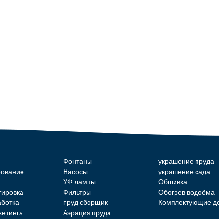
Фонтаны
украшение пруда
ование
Насосы
украшение сада
УФ лампы
Обшивка
тировка
Фильтры
Обогрев водоёма
аботка
пруд сборщик
Комплектующие д
кетинга
Аэрация пруда