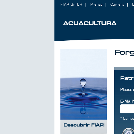
FIAP GmbH
Prensa
Carrera
ACUACULTURA
For
Retr
Please 
E-Mail
* Campo
Descubrir FIAP!