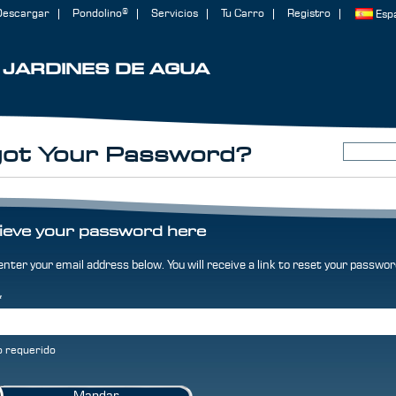
Descargar
Pondolino®
Servicios
Tu Carro
Registro
Esp
JARDINES DE AGUA
got Your Password?
ieve your password here
enter your email address below. You will receive a link to reset your passwor
*
 requerido