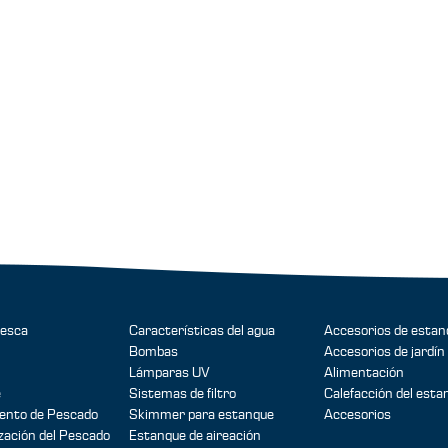
pesca
Características del agua
Accesorios de estan
Bombas
Accesorios de jardín
Lámparas UV
Alimentación
e
Sistemas de filtro
Calefacción del esta
ento de Pescado
Skimmer para estanque
Accesorios
zación del Pescado
Estanque de aireación