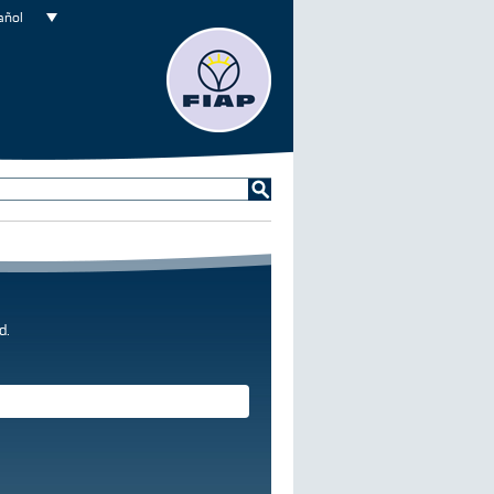
añol
d.