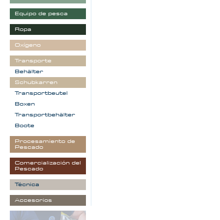
Equipo de pesca
Ropa
Oxígeno
Transporte
Behälter
Schubkarren
Transportbeutel
Boxen
Transportbehälter
Boote
Procesamiento de
Pescado
Comercialización del
Pescado
Técnica
Accesorios