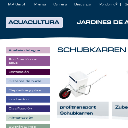
FIAP GmbH
Prensa
Carrera
Descargar
Pondolino®
S
ACUACULTURA
JARDINES DE 
SCHUBKARREN
Análisis del agua
Purificación del
agua
Ventilación
Sistema de bucle
Depósitos y pilas
Incubación
profitransport
Zube
Clasificación
Schubkarren
Alimentación
Buitrón & Red