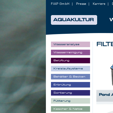
FIAP GmbH
Presse
Karriere
AQUAKULTUR
FIL
Wasseranalyse
Wasserreinigung
Belüftung
Kreislaufsysteme
Behälter & Becken
Erbrütung
Sortierung
Pond 
Fütterung
Kescher & Netze