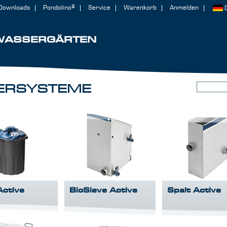
Downloads
Pondolino®
Service
Warenkorb
Anmelden
WASSERGÄRTEN
TERSYSTEME
Active
BioSieve Active
Spalt Active