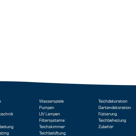
e
Wasserspiele
Teichdekoration
Pumpen
Gartendekoration
technik
UV Lampen
Fütterung
Filtersysteme
Teichbeheizung
beitung
Teichskimmer
Zubehör
eting
Teichbelüftung