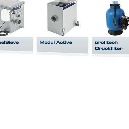
elSieve
Modul Active
profitech
Druckfilter