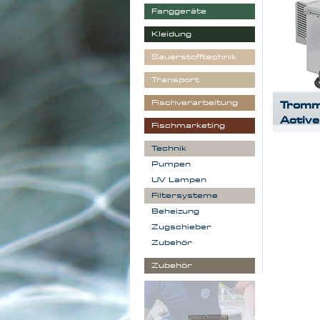
Fanggeräte
Kleidung
Sauerstofftechnik
Transport
Fischverarbeitung
Tromm
Active
Fischmarketing
Technik
Pumpen
UV Lampen
Filtersysteme
Beheizung
Zugschieber
Zubehör
Zubehör