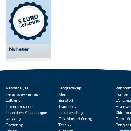
Nyheter
Vannanalyse
Fangredskap
Vannfon
Rensing av vannet
Klær
Pumper
Luftning
Surstoff
UV lamp
Omløpsystemer
Transport
Filtersy
Beholdere & bassenger
Fiskeforedling
Skimme
Klekking
Fisk Markedsføring
Dam luft
Sortering
Teknikk
Rengjør