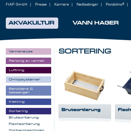
FIAP GmbH
Presse
Karriere
Nedlastinger
Pondolino®
AKVAKULTUR
VANN HAGER
SORTERING
Vannanalyse
Rensing av vannet
Luftning
Omløpsystemer
Beholdere &
bassenger
Klekking
Brutsortierung
Fisc
Sortering
Brutsortierung
Fischsortierung
Sortiermaschinen