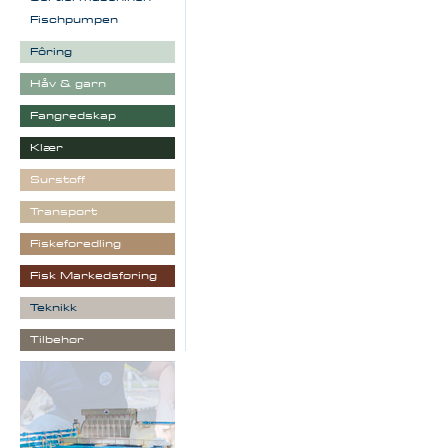
Fischpumpen
Fôring
Håv & garn
Fangredskap
Klær
Surstoff
Transport
Fiskeforedling
Fisk Markedsføring
Teknikk
Tilbehør