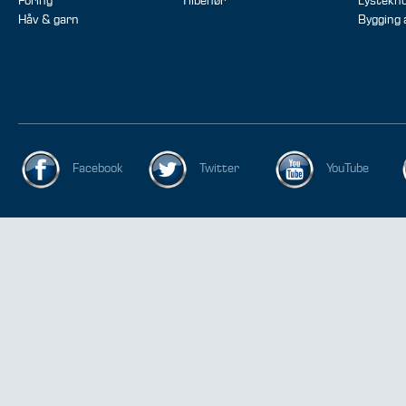
Fôring
Tilbehør
Lystekno
Håv & garn
Bygging
Facebook
Twitter
YouTube