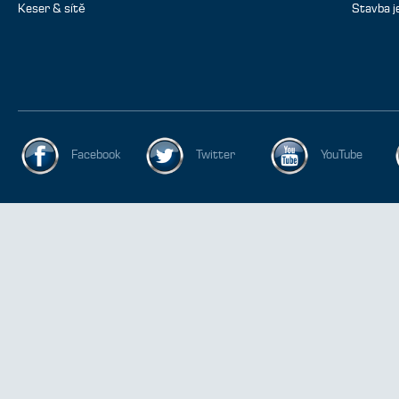
Keser & sítě
Stavba j
Facebook
Twitter
YouTube