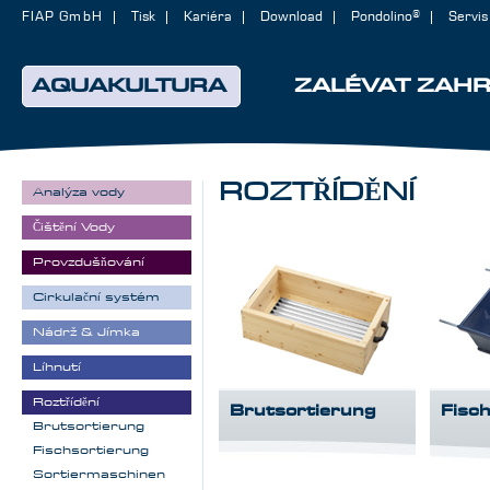
FIAP GmbH
Tisk
Kariéra
Download
Pondolino®
Servis
AQUAKULTURA
ZALÉVAT ZAH
ROZTŘÍDĚNÍ
Analýza vody
Čištění Vody
Provzdušňování
Cirkulační systém
Nádrž & Jímka
Líhnutí
Roztřídění
Brutsortierung
Fisc
Brutsortierung
Fischsortierung
Sortiermaschinen