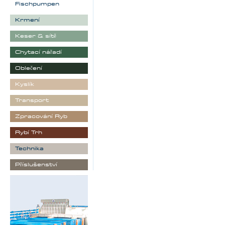
Fischpumpen
Krmení
Keser & sítě
Chytací nářadí
Oblečení
Kyslík
Transport
Zpracování Ryb
Rybí Trh
Technika
Příslušenství