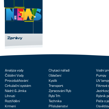
Zprávy
Analýza vody
Chytací nářadí
Vodní pr
Čištění Vody
Oblečení
Pumpy
Provzdušňování
Kyslík
UV lamp
Cirkulační systém
Transport
Filtrové
Nádrž & Jímka
Zpracování Ryb
Jezírko
Líhnutí
Rybí Trh
Rybník p
Roztřídění
Technika
Péče o je
Krmení
Příslušenství
Osvětlov