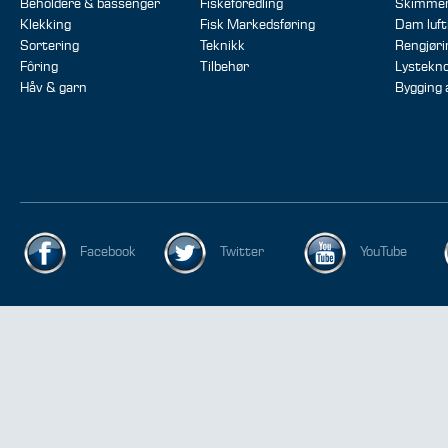
Beholdere & bassenger
Fiskeforedling
Skimme
Klekking
Fisk Markedsføring
Dam luft
Sortering
Teknikk
Rengjør
Fôring
Tilbehør
Lystekno
Håv & garn
Bygging
Facebook
Twitter
YouTube