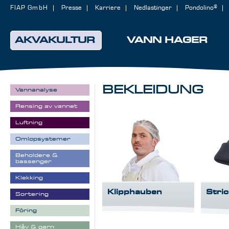
FIAP GmbH
Presse
Karriere
Nedlastinger
Pondolino®
AKVAKULTUR
VANN HAGER
BEKLEIDUNG
Vannanalyse
Rensing av vannet
Luftning
Omløpsystemer
Beholdere &
bassenger
Klekking
Klipphauben
Stri
Sortering
Fôring
Håv & garn