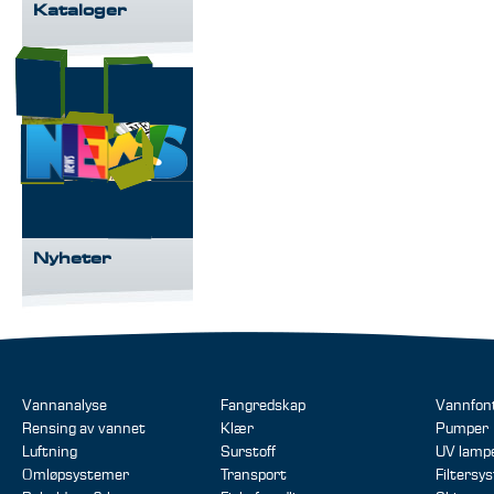
Kataloger
Nyheter
Vannanalyse
Fangredskap
Vannfon
Rensing av vannet
Klær
Pumper
Luftning
Surstoff
UV lamp
Omløpsystemer
Transport
Filtersy