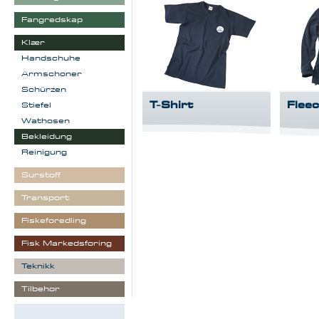
Fangredskap
Klær
Handschuhe
Armschoner
Schürzen
T-Shirt
Flee
Stiefel
Wathosen
Bekleidung
Reinigung
Surstoff
Transport
Fiskeforedling
Fisk Markedsføring
Teknikk
Tilbehør