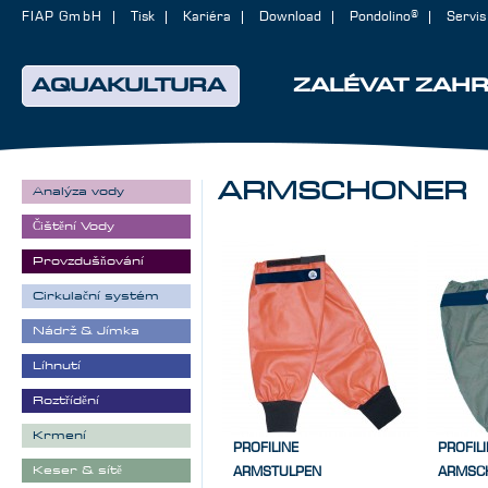
FIAP GmbH
Tisk
Kariéra
Download
Pondolino®
Servis
AQUAKULTURA
ZALÉVAT ZAH
ARMSCHONER
Analýza vody
Čištění Vody
Provzdušňování
Cirkulační systém
Nádrž & Jímka
Líhnutí
Roztřídění
Krmení
PROFILINE
PROFIL
Keser & sítě
ARMSTULPEN
ARMSC