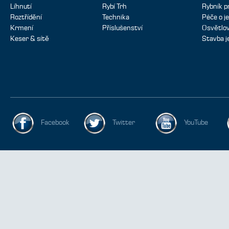
Líhnutí
Rybí Trh
Rybník p
Roztřídění
Technika
Péče o je
Krmení
Příslušenství
Osvětlov
Keser & sítě
Stavba j
Facebook
Twitter
YouTube