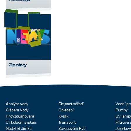
Zprávy
Analýza vody
Chytací nářadí
Vodní pr
Čištění Vody
Oblečení
Pumpy
Provzdušňování
Kyslík
UV lamp
Cirkulační systém
Transport
Filtrové
Nádrž & Jímka
Zpracování Ryb
Jezírko