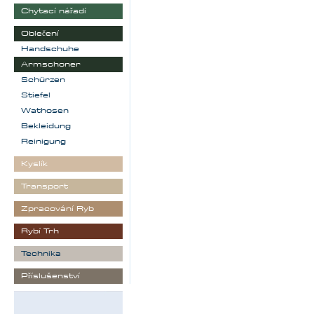
Chytací nářadí
Oblečení
Handschuhe
Armschoner
Schürzen
Stiefel
Wathosen
Bekleidung
Reinigung
Kyslík
Transport
Zpracování Ryb
Rybí Trh
Technika
Příslušenství