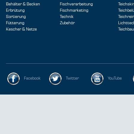
Behälter & Becken
Fischverarbeitung
Teichsk
Erbrütung
Fischmarketing
Teichbel
Sortierung
Technik
Teichrei
Fütterung
Zubehör
Lichttec
Kescher & Netze
Teichbau
Facebook
Twitter
YouTube