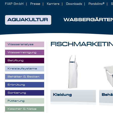
FIAP GmbH
Presse
Karriere
Downloads
Pondolino®
S
AQUAKULTUR
WASSERGÄRTE
FISCHMARKETI
Wasseranalyse
Wasserreinigung
Belüftung
Kreislaufsysteme
Behälter & Becken
Erbrütung
Sortierung
Kleidung
Behä
Fütterung
Kescher & Netze