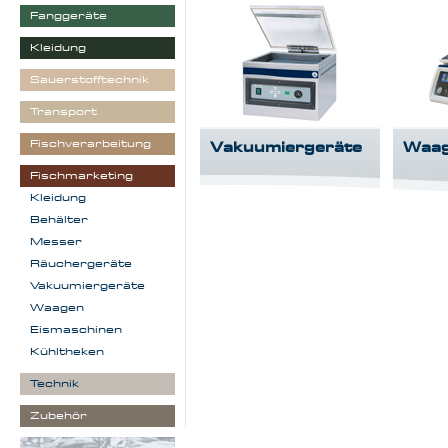
Fanggeräte
Kleidung
Sauerstofftechnik
Transport
Fischverarbeitung
Vakuumiergeräte
Waa
Fischmarketing
Kleidung
Behälter
Messer
Räuchergeräte
Vakuumiergeräte
Waagen
Eismaschinen
Kühltheken
Technik
Zubehör