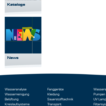
Kataloge
News
Wasseranalyse
Fanggeräte
Wassers
Wasserreinigung
Kleidung
Pumpen
Belüftung
Sauerstofftechnik
UV Lam
Kreislaufsysteme
Transport
Filtersy